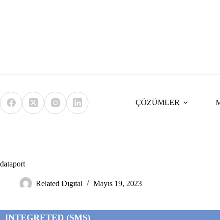
Skip
to
content
ÇÖZÜMLER
dataport
Related Dıgıtal
Mayıs 19, 2023
INTEGRETED (SMS)