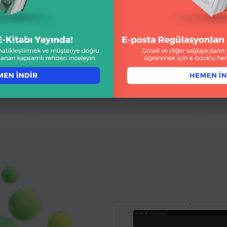
Re
iş
Gamification
& Target
Web
dav
içe
Target ile gerçek zamanlı hedefleme
sun
yaparken, Gamification modülleriyle
dön
müşteri etkileşimini heyecan verici bir
deneyime dönüştürün.