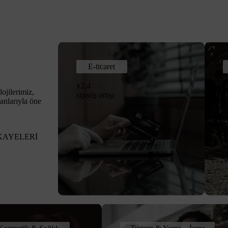
E-ticaret
x2,4
+
ojilerimiz,
sipariş artışı
c
anlarıyla öne
KAYELERİ