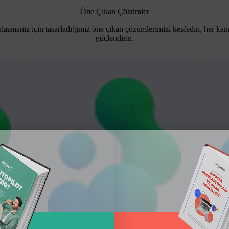
Öne Çıkan Çözümler
ulaşmanız için tasarladığımız öne çıkan çözümlerimizi keşfedin, her kan
güçlendirin.