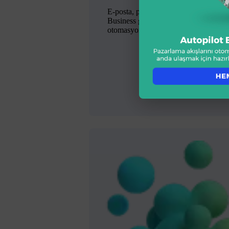
E-posta, push, SMS ve Whatsapp
Business gibi tüm kanallar için gelişm
otomasyon çözümleriyle tanışın.