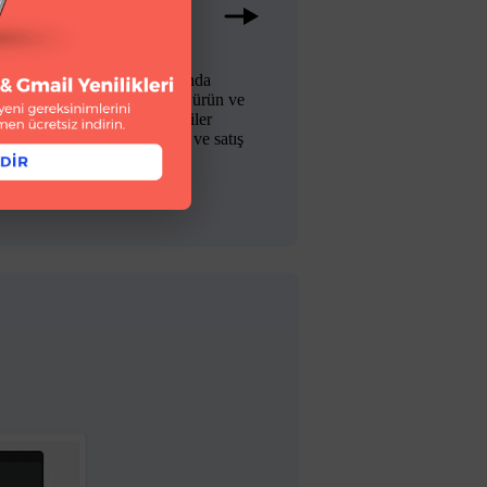
co
, e-posta ve push kanallarında
ranışlara bağlı olarak doğru ürün ve
riklerle kişiselleştirilmiş öneriler
un; etkileşimi, memnuniyeti ve satış
üşümünü artırın.