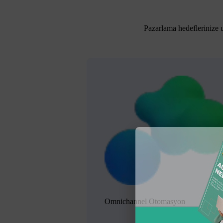
Pazarlama hedeflerinize 
Omnichannel Otomasyon