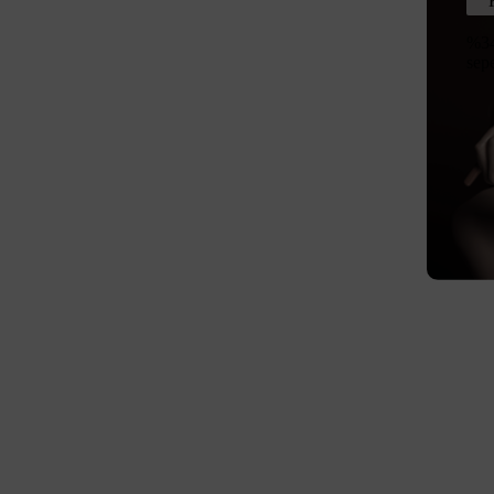
%3
sepe