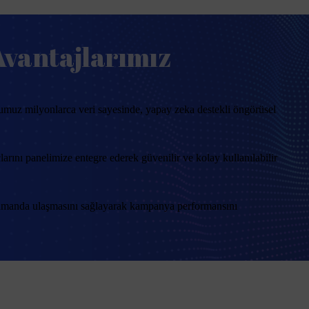
Avantajlarımız
umuz milyonlarca veri sayesinde, yapay zeka destekli öngörüsel
arını panelimize entegre ederek güvenilir ve kolay kullanılabilir
 zamanda ulaşmasını sağlayarak kampanya performansını