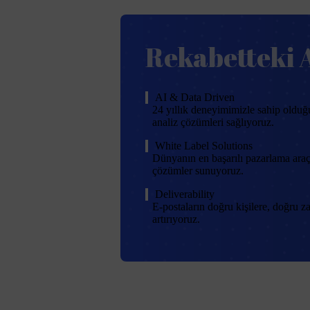
Rekabetteki 
AI & Data Driven
24 yıllık deneyimimizle sahip olduğ
analiz çözümleri sağlıyoruz.
White Label Solutions
Dünyanın en başarılı pazarlama araçl
çözümler sunuyoruz.
Deliverability
E-postaların doğru kişilere, doğru
artırıyoruz.