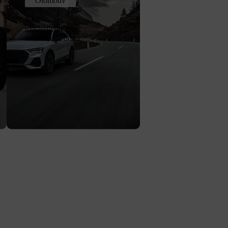
Otomotiv
%67
müşterilerin süreç
tamamlama oranı