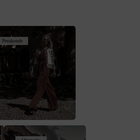
Perakende
%36
iroya katkı