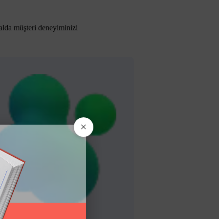
alda müşteri deneyiminizi
×