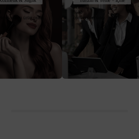
Kozmetik & Sağlık
Turizm & Yeme – İçme
4
%42
te ekletilen ürün oranı
conversion rate