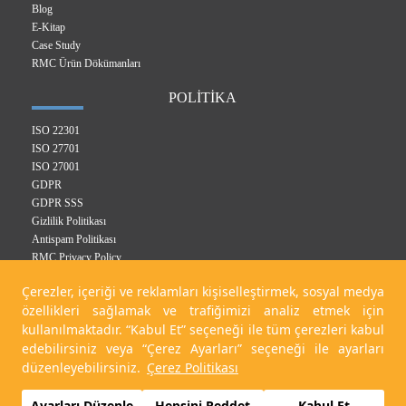
Blog
E-Kitap
Case Study
RMC Ürün Dökümanları
POLİTİKA
ISO 22301
ISO 27701
ISO 27001
GDPR
GDPR SSS
Gizlilik Politikası
Antispam Politikası
RMC Privacy Policy
Entegre Yönetim Sistem Politikası
Çerezler, içeriği ve reklamları kişiselleştirmek, sosyal medya
Çerez Politikası
özellikleri sağlamak ve trafiğimizi analiz etmek için
KVKK Politikası
kullanılmaktadır. “Kabul Et” seçeneği ile tüm çerezleri kabul
edebilirsiniz veya “Çerez Ayarları” seçeneği ile ayarları
düzenleyebilirsiniz.
Çerez Politikası
Related Digital 2023
Ayarları Düzenle
Hepsini Reddet
Kabul Et