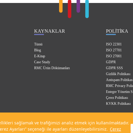
KAYNAKLAR
POLİTİKA
Tümü
ISO 22301
Blog
ISO 27701
E-Kitap
ISO 27001
Case Study
GDPR
RMC Ürün Dökümanları
GDPR SSS
Gizlilik Politikası
Antispam Politikas
RMC Privacy Poli
Entegre Yönetim Si
Çerez Politikası
KVKK Politikası
llikleri sağlamak ve trafiğimizi analiz etmek için kullanılmaktadır.
erez Ayarları” seçeneği ile ayarları düzenleyebilirsiniz.
Çerez