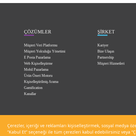
ÇÖZÜMLER
ŞİRKET
Müşteri Veri Platformu
Kariyer
Müşteri Yolculuğu Yönetimi
Bize Ulaşın
E Posta Pazarlama
Partnership
Web Kişiselleştirme
Müşteri Hizmetleri
Mobil Pazarlama
Ürün Öneri Motoru
Kişiselleştirilmiş Arama
Gamification
Kanallar
Çerezler, içeriği ve reklamları kişiselleştirmek, sosyal medya öze
“Kabul Et” seçeneği ile tüm çerezleri kabul edebilirsiniz veya “Ç