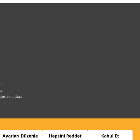
ı
cy
stem Politikası
Ayarları Düzenle
Hepsini Reddet
Kabul Et