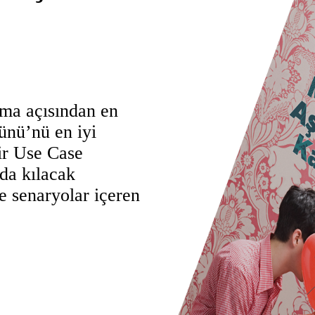
lama açısından en
ünü’nü en iyi
ir Use Case
 da kılacak
e senaryolar içeren