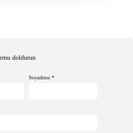
ormu doldurun
Soyadınız
*