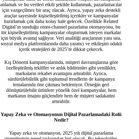
anlamak ve bu verileri etkili şekilde kullanmak, pazarlamacılar
için vazgeçilmez bir araç olacak. Ayrıca, yapay zeka destekli
araçlar sayesinde kişiselleştirilmiş içerikler ve kampanyalar
hazırlamak çok daha kolay hale gelecek. Özellikle Related
Digital’ın sunduğu omni-channel pazarlama otomasyonu, bu
tür kişiselleştirilmiş kampanyalar oluşturmak isteyen markalar
için büyük avantaj sağlıyor. Veri analitiği araçlarının yanı sıra,
sosyal medya platformlarında daha yaratıcı ve etkileşim odaklı
içerik stratejileri de 2025’te dikkat çekecek.
Kış Dönemi kampanyalarında, müşteri davranışlarına göre
özelleştirilmiş teklifler ve anlık bildirimler gibi yenilikler,
markaların rekabet avantajını artırabilir. Ayrıca,
sürdürülebilirlik gibi toplumsal trendlerin de kampanya
temalarında öne çıkması bekleniyor. Örneğin geri
dönüştürülebilir ürünlere yönelik özel kampanyalar, hem
markanın imajını güçlendirir hem de müşteri sadakatini
artırabilir.
Yapay Zeka ve Otomasyonun Dijital Pazarlamadaki Rolü
Nedir?
Yapay zeka ve otomasyon, 2025 yılı dijital pazarlama
stratejilerinin temel taşlarından biri olacak. Bu teknolojiler,