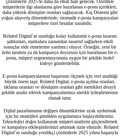
çözümlerle 2025’te daha da etkili hale gelecek. Özellikle
müşterilerin ilgi alanlarına göre hazırlanan e-posta içerikleri,
daha yüksek dönüşüm oranları sağlayacak. Kış Dönemi gibi
yoğun alışveriş dönemlerinde, otomatik e-posta kampanyaları
müşterilere özel fırsatlar sunabilir.
Related Digital’ın sunduğu kolay kullanımlı e-posta tasarım
şablonları, markalara zamandan tasarruf sağlarken etkili
sonuçlar elde etmelerine yardımcı oluyor. Örneğin, yeni bir
ürün tanıtımı ya da kampanya duyurusu için hazırlanan bir e-
posta, müşteri segmentasyonuna uygun bir şekilde hedef
kitleye gönderilebilir.
E-posta kampanyalarının başarısını ölçmek için veri analitiği
büyük önem taşır. Related Digital, e-posta açılma oranları,
tıklama oranları ve dönüşüm oranları gibi metrikleri detaylı
şekilde analiz ederek kampanyalarınızı sürekli iyileştirmenize
olanak tanır.
Dijital pazarlamanın değişen dinamiklerine ayak uydurmak
için bu stratejileri şimdiden uygulamaya başlayabilirsiniz.
Teknolojiyi doğru kullanarak müşteri analizini güçlendirmek
ve kampanya etkileşimlerinizi artırmak sizin elinizde. Related
Digital’ın sunduğu yenilikçi çözümlerle 2025 yılına başarıyla