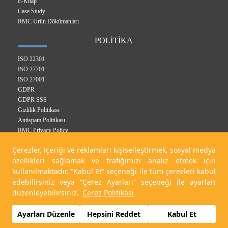
E-Kitap
Case Study
RMC Ürün Dökümanları
POLİTİKA
ISO 22301
ISO 27701
ISO 27001
GDPR
GDPR SSS
Gizlilik Politikası
Antispam Politikası
RMC Privacy Policy
Entegre Yönetim Sistem Politikası
Çerezler, içeriği ve reklamları kişiselleştirmek, sosyal medya
Çerez Politikası
özellikleri sağlamak ve trafiğimizi analiz etmek için
KVKK Politikası
kullanılmaktadır. “Kabul Et” seçeneği ile tüm çerezleri kabul
edebilirsiniz veya “Çerez Ayarları” seçeneği ile ayarları
düzenleyebilirsiniz.
Çerez Politikası
Related Digital 2023
Ayarları Düzenle
Hepsini Reddet
Kabul Et
Çerez Ayarlarını Düzenle