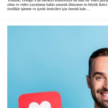
Youtube, Google’a ait merkezi Kaliforniya’da olan bir video payl
olma ve video yayınlama hakkı sunarak dünyanın en büyük ikinci a
özellikle işletme ve içerik üreticileri için önemli hale…