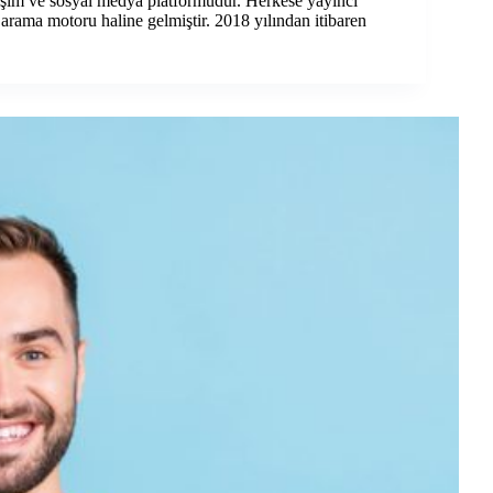
aşım ve sosyal medya platformudur. Herkese yayıncı
rama motoru haline gelmiştir. 2018 yılından itibaren