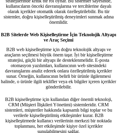
stratejilerinde kritik bir rol oynar. Bu sistemler sayesinde,
kullanıcıların önceki davranışlarına ve tercihlerine dayalı
olarak içerikler otomatik olarak özelleştirilebilir. Bu tür
sistemler, doğru kişiselleştirilmiş deneyimleri sunmak adına
önemlidir.
B2B Sitelerde Web Kişiselleştirme İçin Teknolojik Altyapı
ve Araç Seçimi
B2B web kişiselleştirme için doğru teknolojik altyapı ve
araçların seçilmesi büyük önem taşır. İyi bir kişiselleştirme
stratejisi, güçlü bir altyapı ile desteklenmelidir. E-posta
otomasyon yazılımları, kullanıcının web sitesindeki
davranışlarını analiz ederek onlara özelleştirilmiş içerikler
sunar. Örneğin, kullanıcının belirli bir ürünle ilgilenmesi
halinde, o ürünle ilgili teklifler veya ek bilgiler içeren içerikler
gönderilebilir.
B2B kişiselleştirme için kullanılan diğer önemli teknoloji,
CRM (Müşteri İlişkileri Yönetimi) sistemleridir. CRM
sistemleri, müşteriler hakkında kapsamlı bilgi toplar ve bu
verilerle kişiselleştirilmiş etkileşimler kurar. B2B
kişiselleştirmede kullanıcı verilerinin merkezi bir noktada
toplanması, her etkileşimde kişiye özel içerikler
sunulabilmesini sağlar.