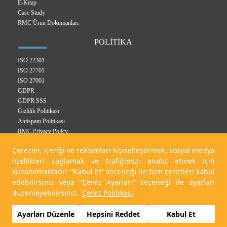
E-Kitap
Case Study
RMC Ürün Dökümanları
POLİTİKA
ISO 22301
ISO 27701
ISO 27001
GDPR
GDPR SSS
Gizlilik Politikası
Antispam Politikası
RMC Privacy Policy
Entegre Yönetim Sistem Politikası
Çerezler, içeriği ve reklamları kişiselleştirmek, sosyal medya
Çerez Politikası
özellikleri sağlamak ve trafiğimizi analiz etmek için
KVKK Politikası
kullanılmaktadır. “Kabul Et” seçeneği ile tüm çerezleri kabul
edebilirsiniz veya “Çerez Ayarları” seçeneği ile ayarları
düzenleyebilirsiniz.
Çerez Politikası
Related Digital 2023
Ayarları Düzenle
Hepsini Reddet
Kabul Et
Çerez Ayarlarını Düzenle