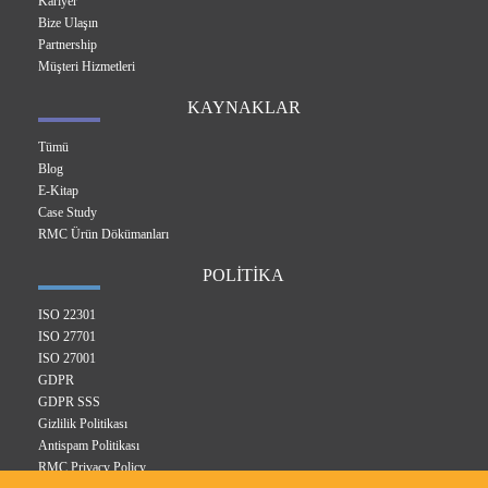
Kariyer
Bize Ulaşın
Partnership
Müşteri Hizmetleri
KAYNAKLAR
Tümü
Blog
E-Kitap
Case Study
RMC Ürün Dökümanları
POLİTİKA
ISO 22301
ISO 27701
ISO 27001
GDPR
GDPR SSS
Gizlilik Politikası
Antispam Politikası
RMC Privacy Policy