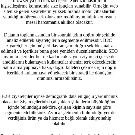
browser ya da cihazları içerir. Sitenizin tasarımını
kişiselleştirme konusunda size ipuçları sunabilir. Örneğin web
sitenize gelen ziyaretlerin yüksek oranda mobil cihazlardan
yapıldığını öğrenecek olursanız mobil uyumluluk konusuna
mesai harcamanız akıllıca olacaktır.
Datanın toplanmasından bir sonraki adım doğru bir şekilde
analiz edilerek ziyaretçilerin segmente edilmesidir. B2C
ziyaretçiler için müşteri davranışları doğru şekilde analiz
edilmeli ve içerikler buna göre yeniden düzenlenmelidir. SEO
uyumlu içerikler her ne kadar çok sayıda ziyaretçi çekse de
aradıklarını bulamayan kullanıcılar sitenizi terk edeceklerdir.
Satın alma yapmaya hazır, doğru kitleleri çekmek için doğru
içerikleri kullanmaya yöneltecek bir strateji ile dönüşüm
oranınızı artırabilirsiniz.
B2B ziyaretçiler içinse demografik data en güçlü yardımcınız
olacaktır. Ziyaretçilerinizi çalıştıkları şirketlerin büyüklüğüne,
içinde bulunduğu sektöre, çalışan kişinin sayısına göre
segmente edebilirsiniz. Ayrıca işletmenin bulunduğu yer de
verdiğiniz ürün ya da hizmete bağlı olarak etkiye sahip
olabilir.