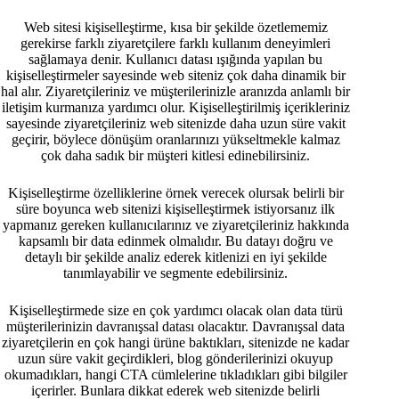
Web sitesi kişiselleştirme, kısa bir şekilde özetlememiz
gerekirse farklı ziyaretçilere farklı kullanım deneyimleri
sağlamaya denir. Kullanıcı datası ışığında yapılan bu
kişiselleştirmeler sayesinde web siteniz çok daha dinamik bir
hal alır. Ziyaretçileriniz ve müşterilerinizle aranızda anlamlı bir
iletişim kurmanıza yardımcı olur. Kişiselleştirilmiş içerikleriniz
sayesinde ziyaretçileriniz web sitenizde daha uzun süre vakit
geçirir, böylece dönüşüm oranlarınızı yükseltmekle kalmaz
çok daha sadık bir müşteri kitlesi edinebilirsiniz.
Kişiselleştirme özelliklerine örnek verecek olursak belirli bir
süre boyunca web sitenizi kişiselleştirmek istiyorsanız ilk
yapmanız gereken kullanıcılarınız ve ziyaretçileriniz hakkında
kapsamlı bir data edinmek olmalıdır. Bu datayı doğru ve
detaylı bir şekilde analiz ederek kitlenizi en iyi şekilde
tanımlayabilir ve segmente edebilirsiniz.
Kişiselleştirmede size en çok yardımcı olacak olan data türü
müşterilerinizin davranışsal datası olacaktır. Davranışsal data
ziyaretçilerin en çok hangi ürüne baktıkları, sitenizde ne kadar
uzun süre vakit geçirdikleri, blog gönderilerinizi okuyup
okumadıkları, hangi CTA cümlelerine tıkladıkları gibi bilgiler
içerirler. Bunlara dikkat ederek web sitenizde belirli