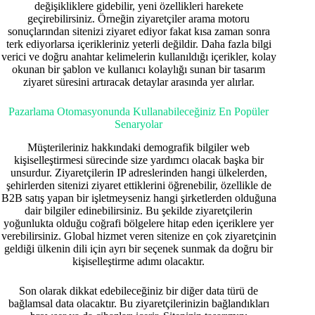
değişikliklere gidebilir, yeni özellikleri harekete
geçirebilirsiniz. Örneğin ziyaretçiler arama motoru
sonuçlarından sitenizi ziyaret ediyor fakat kısa zaman sonra
terk ediyorlarsa içerikleriniz yeterli değildir. Daha fazla bilgi
verici ve doğru anahtar kelimelerin kullanıldığı içerikler, kolay
okunan bir şablon ve kullanıcı kolaylığı sunan bir tasarım
ziyaret süresini artıracak detaylar arasında yer alırlar.
Pazarlama Otomasyonunda Kullanabileceğiniz En Popüler
Senaryolar
Müşterileriniz hakkındaki demografik bilgiler web
kişiselleştirmesi sürecinde size yardımcı olacak başka bir
unsurdur. Ziyaretçilerin IP adreslerinden hangi ülkelerden,
şehirlerden sitenizi ziyaret ettiklerini öğrenebilir, özellikle de
B2B satış yapan bir işletmeyseniz hangi şirketlerden olduğuna
dair bilgiler edinebilirsiniz. Bu şekilde ziyaretçilerin
yoğunlukta olduğu coğrafi bölgelere hitap eden içeriklere yer
verebilirsiniz. Global hizmet veren sitenize en çok ziyaretçinin
geldiği ülkenin dili için ayrı bir seçenek sunmak da doğru bir
kişiselleştirme adımı olacaktır.
Son olarak dikkat edebileceğiniz bir diğer data türü de
bağlamsal data olacaktır. Bu ziyaretçilerinizin bağlandıkları