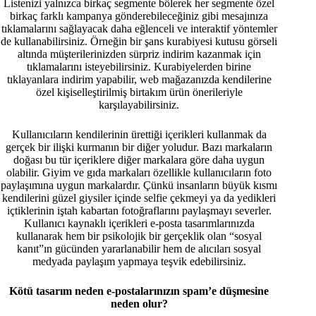
Listenizi yalnızca birkaç segmente bölerek her segmente özel
birkaç farklı kampanya gönderebileceğiniz gibi mesajınıza
tıklamalarını sağlayacak daha eğlenceli ve interaktif yöntemler
de kullanabilirsiniz. Örneğin bir şans kurabiyesi kutusu görseli
altında müşterilerinizden sürpriz indirim kazanmak için
tıklamalarını isteyebilirsiniz. Kurabiyelerden birine
tıklayanlara indirim yapabilir, web mağazanızda kendilerine
özel kişiselleştirilmiş birtakım ürün önerileriyle
karşılayabilirsiniz.
Kullanıcıların kendilerinin ürettiği içerikleri kullanmak da
gerçek bir ilişki kurmanın bir diğer yoludur. Bazı markaların
doğası bu tür içeriklere diğer markalara göre daha uygun
olabilir. Giyim ve gıda markaları özellikle kullanıcıların foto
paylaşımına uygun markalardır. Çünkü insanların büyük kısmı
kendilerini güzel giysiler içinde selfie çekmeyi ya da yedikleri
içtiklerinin iştah kabartan fotoğraflarını paylaşmayı severler.
Kullanıcı kaynaklı içerikleri e-posta tasarımlarınızda
kullanarak hem bir psikolojik bir gerçeklik olan “sosyal
kanıt”ın gücünden yararlanabilir hem de alıcıları sosyal
medyada paylaşım yapmaya teşvik edebilirsiniz.
Kötü tasarım neden e-postalarınızın spam’e düşmesine
neden olur?