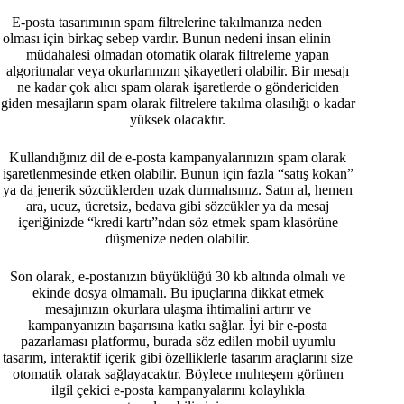
E-posta tasarımının spam filtrelerine takılmanıza neden
olması için birkaç sebep vardır. Bunun nedeni insan elinin
müdahalesi olmadan otomatik olarak filtreleme yapan
algoritmalar veya okurlarınızın şikayetleri olabilir. Bir mesajı
ne kadar çok alıcı spam olarak işaretlerde o göndericiden
giden mesajların spam olarak filtrelere takılma olasılığı o kadar
yüksek olacaktır.
Kullandığınız dil de e-posta kampanyalarınızın spam olarak
işaretlenmesinde etken olabilir. Bunun için fazla “satış kokan”
ya da jenerik sözcüklerden uzak durmalısınız. Satın al, hemen
ara, ucuz, ücretsiz, bedava gibi sözcükler ya da mesaj
içeriğinizde “kredi kartı”ndan söz etmek spam klasörüne
düşmenize neden olabilir.
Son olarak, e-postanızın büyüklüğü 30 kb altında olmalı ve
ekinde dosya olmamalı. Bu ipuçlarına dikkat etmek
mesajınızın okurlara ulaşma ihtimalini artırır ve
kampanyanızın başarısına katkı sağlar. İyi bir e-posta
pazarlaması platformu, burada söz edilen mobil uyumlu
tasarım, interaktif içerik gibi özelliklerle tasarım araçlarını size
otomatik olarak sağlayacaktır. Böylece muhteşem görünen
ilgil çekici e-posta kampanyalarını kolaylıkla