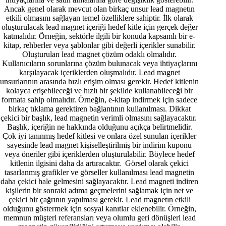
Ancak genel olarak mevcut olan birkaç unsur lead magnetın
etkili olmasını sağlayan temel özelliklere sahiptir. İlk olarak
oluşturulacak lead magnet içeriği hedef kitle için gerçek değer
katmalıdır. Örneğin, sektörle ilgili bir konuda kapsamlı bir e-
kitap, rehberler veya şablonlar gibi değerli içerikler sunabilir.
Oluşturulan lead magnet çözüm odaklı olmalıdır.
Kullanıcıların sorunlarına çözüm bulunacak veya ihtiyaçlarını
karşılayacak içeriklerden oluşmalıdır. Lead magnet
unsurlarının arasında hızlı erişim olması gerekir. Hedef kitlenin
kolayca erişebileceği ve hızlı bir şekilde kullanabileceği bir
formata sahip olmalıdır. Örneğin, e-kitap indirmek için sadece
birkaç tıklama gerektiren bağlantının kullanılması. Dikkat
çekici bir başlık, lead magnetin verimli olmasını sağlayacaktır.
Başlık, içeriğin ne hakkında olduğunu açıkça belirtmelidir.
Çok iyi tanınmış hedef kitlesi ve onlara özel sunulan içerikler
sayesinde lead magnet kişiselleştirilmiş bir indirim kuponu
veya öneriler gibi içeriklerden oluşturulabilir. Böylece hedef
kitlenin ilgisini daha da artıracaktır. Görsel olarak çekici
tasarlanmış grafikler ve görseller kullanılması lead magnetin
daha çekici hale gelmesini sağlayacaktır. Lead magneti indiren
kişilerin bir sonraki adıma geçmelerini sağlamak için net ve
çekici bir çağrının yapılması gerekir. Lead magnetın etkili
olduğunu göstermek için sosyal kanıtlar eklenebilir. Örneğin,
memnun müşteri referansları veya olumlu geri dönüşleri lead