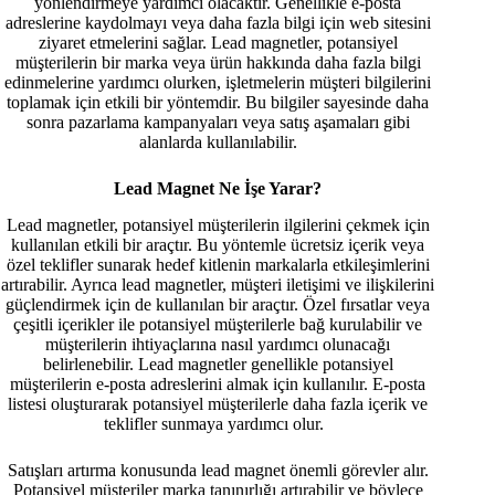
yönlendirmeye yardımcı olacaktır. Genellikle e-posta
adreslerine kaydolmayı veya daha fazla bilgi için web sitesini
ziyaret etmelerini sağlar. Lead magnetler, potansiyel
müşterilerin bir marka veya ürün hakkında daha fazla bilgi
edinmelerine yardımcı olurken, işletmelerin müşteri bilgilerini
toplamak için etkili bir yöntemdir. Bu bilgiler sayesinde daha
sonra pazarlama kampanyaları veya satış aşamaları gibi
alanlarda kullanılabilir.
Lead Magnet Ne İşe Yarar?
Lead magnetler, potansiyel müşterilerin ilgilerini çekmek için
kullanılan etkili bir araçtır. Bu yöntemle ücretsiz içerik veya
özel teklifler sunarak hedef kitlenin markalarla etkileşimlerini
artırabilir. Ayrıca lead magnetler, müşteri iletişimi ve ilişkilerini
güçlendirmek için de kullanılan bir araçtır. Özel fırsatlar veya
çeşitli içerikler ile potansiyel müşterilerle bağ kurulabilir ve
müşterilerin ihtiyaçlarına nasıl yardımcı olunacağı
belirlenebilir. Lead magnetler genellikle potansiyel
müşterilerin e-posta adreslerini almak için kullanılır. E-posta
listesi oluşturarak potansiyel müşterilerle daha fazla içerik ve
teklifler sunmaya yardımcı olur.
Satışları artırma konusunda lead magnet önemli görevler alır.
Potansiyel müşteriler marka tanınırlığı artırabilir ve böylece