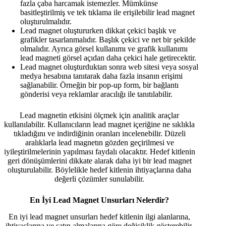
fazla çaba harcamak istemezler. Mümkünse
basitleştirilmiş ve tek tıklama ile erişilebilir lead magnet
oluşturulmalıdır.
Lead magnet oluştururken dikkat çekici başlık ve
grafikler tasarlanmalıdır. Başlık çekici ve net bir şekilde
olmalıdır. Ayrıca görsel kullanımı ve grafik kullanımı
lead magneti görsel açıdan daha çekici hale getirecektir.
Lead magnet oluşturduktan sonra web sitesi veya sosyal
medya hesabına tanıtarak daha fazla insanın erişimi
sağlanabilir. Örneğin bir pop-up form, bir bağlantı
gönderisi veya reklamlar aracılığı ile tanıtılabilir.
Lead magnetin etkisini ölçmek için analitik araçlar
kullanılabilir. Kullanıcıların lead magnet içeriğine ne sıklıkla
tıkladığını ve indirdiğinin oranları incelenebilir. Düzeli
aralıklarla lead magnetın gözden geçirilmesi ve
iyileştirilmelerinin yapılması faydalı olacaktır. Hedef kitlenin
geri dönüşümlerini dikkate alarak daha iyi bir lead magnet
oluşturulabilir. Böylelikle hedef kitlenin ihtiyaçlarına daha
değerli çözümler sunulabilir.
En İyi Lead Magnet Unsurları Nelerdir?
En iyi lead magnet unsurları hedef kitlenin ilgi alanlarına,
ihtiyaçlarına ve satın almalarına göre değişiklik gösterebilir.