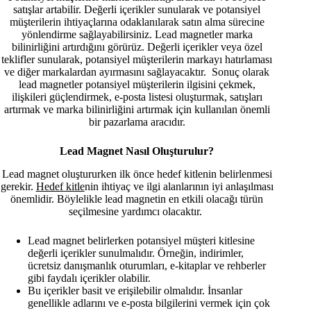
satışlar artabilir. Değerli içerikler sunularak ve potansiyel
müşterilerin ihtiyaçlarına odaklanılarak satın alma sürecine
yönlendirme sağlayabilirsiniz. Lead magnetler marka
bilinirliğini artırdığını görürüz. Değerli içerikler veya özel
teklifler sunularak, potansiyel müşterilerin markayı hatırlaması
ve diğer markalardan ayırmasını sağlayacaktır. Sonuç olarak
lead magnetler potansiyel müşterilerin ilgisini çekmek,
ilişkileri güçlendirmek, e-posta listesi oluşturmak, satışları
artırmak ve marka bilinirliğini artırmak için kullanılan önemli
bir pazarlama aracıdır.
Lead Magnet Nasıl Oluşturulur?
Lead magnet oluştururken ilk önce hedef kitlenin belirlenmesi
gerekir.
Hedef kitle
nin ihtiyaç ve ilgi alanlarının iyi anlaşılması
önemlidir. Böylelikle lead magnetin en etkili olacağı türün
seçilmesine yardımcı olacaktır.
Lead magnet belirlerken potansiyel müşteri kitlesine
değerli içerikler sunulmalıdır. Örneğin, indirimler,
ücretsiz danışmanlık oturumları, e-kitaplar ve rehberler
gibi faydalı içerikler olabilir.
Bu içerikler basit ve erişilebilir olmalıdır. İnsanlar
genellikle adlarını ve e-posta bilgilerini vermek için çok