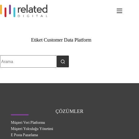
Skip
to
content
Etiket
Customer Data Platform
No
results
ÇÖZÜMLER
Müşteri Veri Platformu
Müşteri Yolculuğu Yönetimi
E Posta Pazarlama