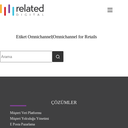
Skip
to
content
Etiket
Omnichannel|Omnichannel for Retails
No
results
ÇÖZÜMLER
Müşteri Veri Platformu
Müşteri Yolculuğu Yönetimi
E Posta Pazarlama