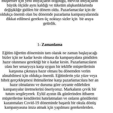
müşteriler için yeni ihtiyaçların doğduğu, mevcut ihtiyaçların
büyük ölçüde aynı kaldığı ve tüketim alışkanlıklarında
değişikliğe gidilen bir dönem oldu. Pazarlamacılar için de
oldukça önemli olan bu dönemde pazarlama kampanyalarında
dikkat edilmesi gereken üç noktayı sizler için bir araya
getirdik.
1-
Zamanlama
Eğitim öğretim döneminin tam olarak ne zaman başlayacağı
bizler için ne kadar kesin olmasa da kampanyalara şimdiden
hazır olunması gerektiği bir o kadar kesin. Pazarlamacıların
olası her senaryoya karşı uygun bir teklifle müşterilerinin
karşısına çıkmaya hazır olması bu dönemden verim
alınabilmesi için oldukça önemli. Eğitimlerin yüz yüze veya
hibrit gerçekleşmesi ihtimallerine karşı pazarlamacılara her an
hazır olmalarını ve duruma göre oryante edilebilen
kampanyalar üretmelerini öneriyoruz. Markaların çevik bir
tutum sergileyerek Eylül ayının ilk günlerinden itibaren
müşterilerine kendilerini hatırlatmaları ve onların gönüllerini
kazanmaları Covid-19 döneminde başarılı bir okula dönüş
kampanyasına imza atmak için yapılması gerekenlerden.