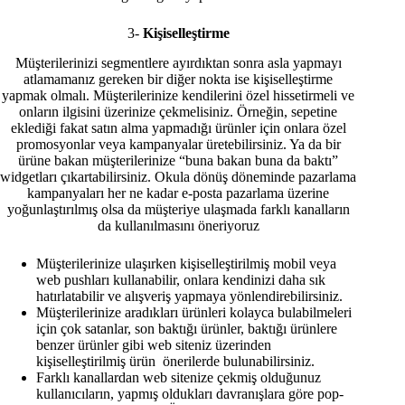
3-
Kişiselleştirme
Müşterilerinizi segmentlere ayırdıktan sonra asla yapmayı
atlamamanız gereken bir diğer nokta ise kişiselleştirme
yapmak olmalı. Müşterilerinize kendilerini özel hissetirmeli ve
onların ilgisini üzerinize çekmelisiniz. Örneğin, sepetine
eklediği fakat satın alma yapmadığı ürünler için onlara özel
promosyonlar veya kampanyalar üretebilirsiniz. Ya da bir
ürüne bakan müşterilerinize “buna bakan buna da baktı”
widgetları çıkartabilirsiniz. Okula dönüş döneminde pazarlama
kampanyaları her ne kadar e-posta pazarlama üzerine
yoğunlaştırılmış olsa da müşteriye ulaşmada farklı kanalların
da kullanılmasını öneriyoruz
Müşterilerinize ulaşırken kişiselleştirilmiş mobil veya
web pushları kullanabilir, onlara kendinizi daha sık
hatırlatabilir ve alışveriş yapmaya yönlendirebilirsiniz.
Müşterilerinize aradıkları ürünleri kolayca bulabilmeleri
için çok satanlar, son baktığı ürünler, baktığı ürünlere
benzer ürünler gibi web siteniz üzerinden
kişiselleştirilmiş ürün önerilerde bulunabilirsiniz.
Farklı kanallardan web sitenize çekmiş olduğunuz
kullanıcıların, yapmış oldukları davranışlara göre pop-