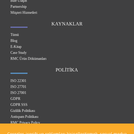
Bize Ulaşın
Partnership
Müşteri Hizmetleri
KAYNAKLAR
Tümü
Blog
E-Kitap
Case Study
RMC Ürün Dökümanları
POLİTİKA
ISO 22301
ISO 27701
ISO 27001
GDPR
GDPR SSS
Gizlilik Politikası
Antispam Politikası
RMC Privacy Policy
Entegre Yönetim Sistem Politikası
Çerezler, içeriği ve reklamları kişiselleştirmek, sosyal medya