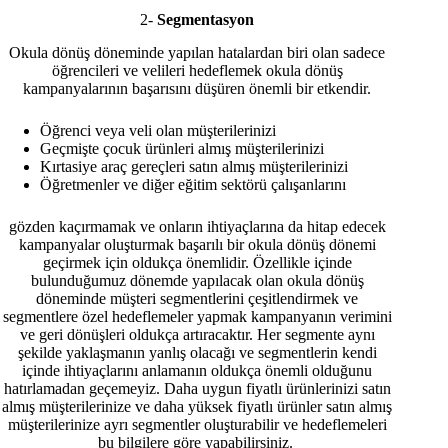
2-
Segmentasyon
Okula dönüş döneminde yapılan hatalardan biri olan sadece
öğrencileri ve velileri hedeflemek okula dönüş
kampanyalarının başarısını düşüren önemli bir etkendir.
Öğrenci veya veli olan müşterilerinizi
Geçmişte çocuk ürünleri almış müşterilerinizi
Kırtasiye araç gereçleri satın almış müşterilerinizi
Öğretmenler ve diğer eğitim sektörü çalışanlarını
gözden kaçırmamak ve onların ihtiyaçlarına da hitap edecek
kampanyalar oluşturmak başarılı bir okula dönüş dönemi
geçirmek için oldukça önemlidir. Özellikle içinde
bulunduğumuz dönemde yapılacak olan okula dönüş
döneminde müşteri segmentlerini çeşitlendirmek ve
segmentlere özel hedeflemeler yapmak kampanyanın verimini
ve geri dönüşleri oldukça artıracaktır. Her segmente aynı
şekilde yaklaşmanın yanlış olacağı ve segmentlerin kendi
içinde ihtiyaçlarını anlamanın oldukça önemli olduğunu
hatırlamadan geçemeyiz. Daha uygun fiyatlı ürünlerinizi satın
almış müşterilerinize ve daha yüksek fiyatlı ürünler satın almış
müşterilerinize ayrı segmentler oluşturabilir ve hedeflemeleri
bu bilgilere göre yapabilirsiniz.