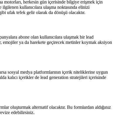
otorları, herkesin gün içerisinde bilgiye erişmek için
 ilgilenen kullanıcılara ulaşma noktasında elinizi
bi ufak tefek gelir olarak da dönüşü olacaktır.
anyalara abone olan kullanıcılara ulaşmak bir lead
lar, emojiler ya da harekete geçirecek metinler koymak aksiyon
arsa sosyal medya platformlarının içerik niteliklerine uygun
a kalıcı içerikler de lead generation stratejileri içerisinde
formlar oluşturmak alternatif olacaktır. Bu formlardan aldığınız
revize edebilirsiniz.