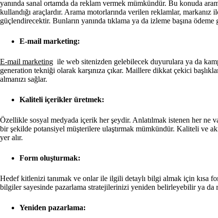
yanında sanal ortamda da reklam vermek mümkündür. Bu konuda arama m
kullandığı araçlardır. Arama motorlarında verilen reklamlar, markanız ile
güçlendirecektir. Bunların yanında tıklama ya da izleme başına ödeme gi
E-mail marketing:
E-mail marketing
ile web sitenizden gelebilecek duyurulara ya da kamp
generation tekniği olarak karşınıza çıkar. Maillere dikkat çekici başlık
almanızı sağlar.
Kaliteli içerikler üretmek:
Özellikle sosyal medyada içerik her şeydir. Anlatılmak istenen her ne v
bir şekilde potansiyel müşterilere ulaştırmak mümkündür. Kaliteli ve akıld
yer alır.
Form oluşturmak:
Hedef kitlenizi tanımak ve onlar ile ilgili detaylı bilgi almak için kısa 
bilgiler sayesinde pazarlama stratejilerinizi yeniden belirleyebilir ya da 
Yeniden pazarlama: