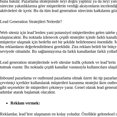
buna bakılır. Pazarlama stratejisinde neyi doğru yaptınız ya da neyi yanl
sürecine yakınlıklarına göre müşterilerin verdiği aksiyonların incelend
aktiviteleri de içerir. Bu da tüm lead generation sürecinin katkılarını gö
Lead Generation Stratejileri Nelerdir?
Web siteniz için lead’lerden yani potansiyel müşterilerden gelen talebe g
ulaştıracaktır. Bu noktada izlenecek çeşitli stratejiler içinde farklı kana
müşteriye ulaşmak için hedefin net bir şekilde belirlenmesi önemlidir. 
bu reklamların değerlendirilmesi gereklidir. Zira reklam belirli bir büt
seviyede olmalıdır. Bu sağlanmıyorsa da farklı kanallardan farklı yollar
Lead generation stratejilerinde web sitesine trafik çekmek ve lead’lerin 
tutmak esastır. Bu noktada çeşitli kanallar vasıtasıyla kullanıcılara ulaşı
Inbound pazarlama ve outbound pazarlama olmak üzere iki tip pazarlam
çevrimiçi içerikler kullanılarak müşterileri kazanma stratejisi iken out
gibi seçenekler ile müşterileri çekmeye yarar. Genel olarak lead generatio
adımlar atarak başlamak olacaktır.
Reklam vermek:
Reklamlar, lead’lere ulaşmanın en kolay yoludur. Özellikle geleneksel du