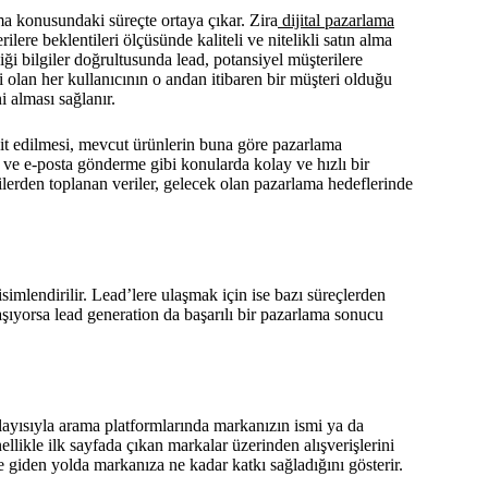
 konusundaki süreçte ortaya çıkar. Zira
dijital pazarlama
ilere beklentileri ölçüsünde kaliteli ve nitelikli satın alma
ği bilgiler doğrultusunda lead, potansiyel müşterilere
i olan her kullanıcının o andan itibaren bir müşteri olduğu
ni alması sağlanır.
spit edilmesi, mevcut ürünlerin buna göre pazarlama
ve e-posta gönderme gibi konularda kolay ve hızlı bir
erden toplanan veriler, gelecek olan pazarlama hedeflerinde
simlendirilir. Lead’lere ulaşmak için ise bazı süreçlerden
aşıyorsa lead generation da başarılı bir pazarlama sonucu
layısıyla arama platformlarında markanızın ismi ya da
nellikle ilk sayfada çıkan markalar üzerinden alışverişlerini
fe giden yolda markanıza ne kadar katkı sağladığını gösterir.