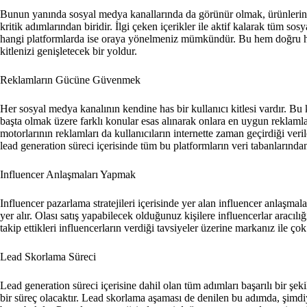
Bunun yanında sosyal medya kanallarında da görünür olmak, ürünlerin 
kritik adımlarından biridir. İlgi çeken içerikler ile aktif kalarak tüm sos
hangi platformlarda ise oraya yönelmeniz mümkündür. Bu hem doğru hed
kitlenizi genişletecek bir yoldur.
Reklamların Gücüne Güvenmek
Her sosyal medya kanalının kendine has bir kullanıcı kitlesi vardır. Bu
başta olmak üzere farklı konular esas alınarak onlara en uygun reklamla
motorlarının reklamları da kullanıcıların internette zaman geçirdiği veri
lead generation süreci içerisinde tüm bu platformların veri tabanlarından 
Influencer Anlaşmaları Yapmak
Influencer pazarlama stratejileri içerisinde yer alan influencer anlaşmal
yer alır. Olası satış yapabilecek olduğunuz kişilere influencerlar aracıl
takip ettikleri influencerların verdiği tavsiyeler üzerine markanız ile çok 
Lead Skorlama Süreci
Lead generation süreci içerisine dahil olan tüm adımları başarılı bir şek
bir süreç olacaktır. Lead skorlama aşaması de denilen bu adımda, şimdi