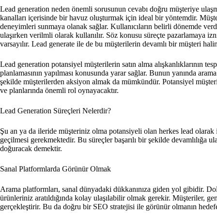
Lead generation neden önemli sorusunun cevabı doğru müşteriye ulaşma
kanalları içerisinde bir havuz oluşturmak için ideal bir yöntemdir. Müşter
deneyimleri sunmaya olanak sağlar. Kullanıcıların belirli dönemde verdi
ulaşırken verilmli olarak kullanılır. Söz konusu süreçte pazarlamaya izn
varsayılır. Lead generate ile de bu müşterilerin devamlı bir müşteri hali
Lead generation potansiyel müşterilerin satın alma alışkanlıklarının te
planlamasının yapılması konusunda yarar sağlar. Bunun yanında arama 
şekilde müşterilerden aksiyon almak da mümkündür. Potansiyel müşteril
ve planlarında önemli rol oynayacaktır.
Lead Generation Süreçleri Nelerdir?
Şu an ya da ileride müşteriniz olma potansiyeli olan herkes lead olarak i
geçilmesi gerekmektedir. Bu süreçler başarılı bir şekilde devamlılığa ul
doğuracak demektir.
Sanal Platformlarda Görünür Olmak
Arama platformları, sanal dünyadaki dükkanınıza giden yol gibidir. Do
ürünleriniz aratıldığında kolay ulaşılabilir olmak gerekir. Müşteriler, ge
gerçekleştirir. Bu da doğru bir SEO stratejisi ile görünür olmanın hede