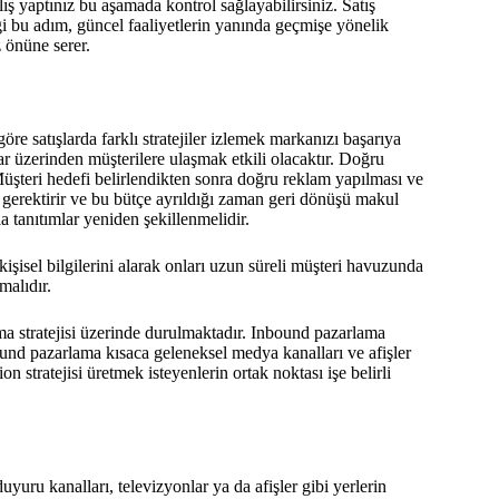
ış yaptınız bu aşamada kontrol sağlayabilirsiniz. Satış
iği bu adım, güncel faaliyetlerin yanında geçmişe yönelik
z önüne serer.
öre satışlarda farklı stratejiler izlemek markanızı başarıya
llar üzerinden müşterilere ulaşmak etkili olacaktır. Doğru
Müşteri hedefi belirlendikten sonra doğru reklam yapılması ve
çe gerektirir ve bu bütçe ayrıldığı zaman geri dönüşü makul
la tanıtımlar yeniden şekillenmelidir.
kişisel bilgilerini alarak onları uzun süreli müşteri havuzunda
lmalıdır.
a stratejisi üzerinde durulmaktadır. Inbound pazarlama
bound pazarlama kısaca geleneksel medya kanalları ve afişler
n stratejisi üretmek isteyenlerin ortak noktası işe belirli
yuru kanalları, televizyonlar ya da afişler gibi yerlerin