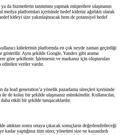
ya da hizmetlerin tanıtımını yapmak müşterilere ulaşmanın
yal medya platformları içerisinde hedef kitleniz ağırlıklı olarak
ef kitleyi size yakınlaştıracak hem de potansiyel hedef
 kullanıcı kitlelerinin platformda en çok neyde zaman geçirdiği
r gösterilir. Aynı şekilde Google, Yandex gibi arama
lere göre şekillenir. İşletmeniz ve markanız için oluşturulan
edinilen veriler vardır.
arı da lead generation’a yönelik pazarlama süreçleri içerisinde
ığı ile de kolay bir şekilde ulaşmanız mümkündür. Kullanıcılar,
daha etkili bir şekilde tanışacaklardır.
ilde attıktan sonra ortaya çıkacak sonuçların değerlendirileceği
ye kadar yaptığınız tüm süreç yönetimi size ne kazandırdı