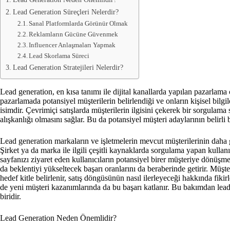
Lead Generation Süreçleri Nelerdir?
Sanal Platformlarda Görünür Olmak
Reklamların Gücüne Güvenmek
Influencer Anlaşmaları Yapmak
Lead Skorlama Süreci
Lead Generation Stratejileri Nelerdir?
Lead generation, en kısa tanımı ile dijital kanallarda yapılan pazarlama 
pazarlamada potansiyel müşterilerin belirlendiği ve onların kişisel bilgile
isimdir. Çevrimiçi satışlarda müşterilerin ilgisini çekerek bir sorgulama 
alışkanlığı olmasını sağlar. Bu da potansiyel müşteri adaylarının belirli 
Lead generation markaların ve işletmelerin mevcut müşterilerinin daha g
Şirket ya da marka ile ilgili çeşitli kaynaklarda sorgulama yapan kullan
sayfanızı ziyaret eden kullanıcıların potansiyel birer müşteriye dönüşm
da beklentiyi yükseltecek başarı oranlarını da beraberinde getirir. Müşte
hedef kitle belirlenir, satış döngüsünün nasıl ilerleyeceği hakkında fikirl
de yeni müşteri kazanımlarında da bu başarı katlanır. Bu bakımdan lead
biridir.
Lead Generation Neden Önemlidir?