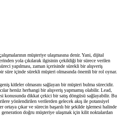
çalışmalarının müşteriye ulaşmasına denir. Yani, dijital
rinden yola çıkılarak ilgisinin çekildiği bir sürece verilen
süreci yapılması, zaman içerisinde sürekli bir alışveriş
bir süre içinde sürekli müşteri olmasında önemli bir rol oynar.
eniş kitleler olmasını sağlayan bir müşteri bulma sürecidir.
ıcılar henüz herhangi bir alışveriş yapmamış olabilir. Lead,
esi konusunda dikkat çekici bir satış döngüsü sağlayabilir. Bu
rilere yönlendirilen verilerden gelecek akış ile potansiyel
er ortaya çıkar ve sürecin başarılı bir şekilde işlemesi halinde
 generation doğru müşteriye ulaşmak için kilit noktalardan